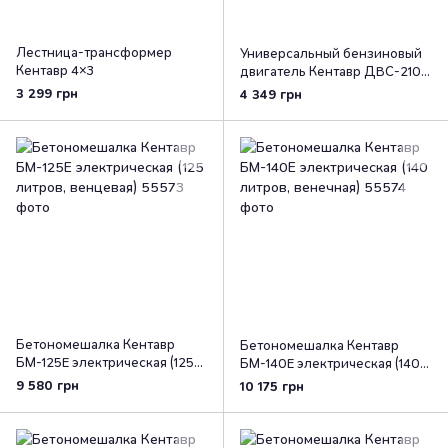
Лестница-трансформер
Универсальный бензиновый
Кентавр 4×3
двигатель Кентавр ДВС-210Б
7,5 л.с. для сельхозтехники
3 299 грн
4 349 грн
Бетономешалка Кентавр
Бетономешалка Кентавр
БМ-125Е электрическая (125
БМ-140Е электрическая (140
литров, венцевая)
литров, венечная)
9 580 грн
10 175 грн