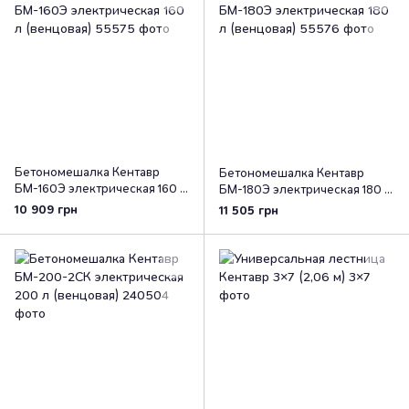
Бетономешалка Кентавр
Бетономешалка Кентавр
БМ-160Э электрическая 160 л
БМ-180Э электрическая 180 л
(венцовая)
(венцовая)
10 909 грн
11 505 грн